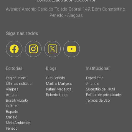
contato@aquiacontece.com.br
Avenida Antonio Candido Toledo Cabral, 149, Dom Constantino.
Penedo - Alagoas
Siga nas redes
Editorias
Blogs
Institucional
Página inicial
Giro Penedo
Expediente
Últimas notícias
Martha Martyres
Anuncie
Alagoas
Rafael Medeiros
Sugestão de Pauta
Artigos
Roberto Lopes
Política de privacidade
Brasil/Mundo
Termos de Uso
Cultura
Esporte
Maceió
Meio Ambiente
Penedo