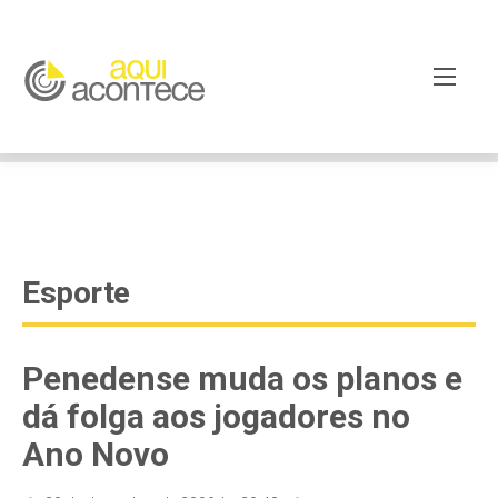
google-site-verification=EjSe5c8YipkwGd6E7NrnqocbcNz-
Xy8lpYSLnxw-AX8 google-site-verification:
googleb82de9a22cec23e8.html
Esporte
Penedense muda os planos e
dá folga aos jogadores no
Ano Novo