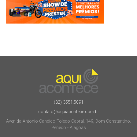
(82) 3551.5091
contato@aquiacontece.com.br
Avenida Antonio Candido Toledo Cabral, 149, Dom Constantino.
Penedo - Alagoas