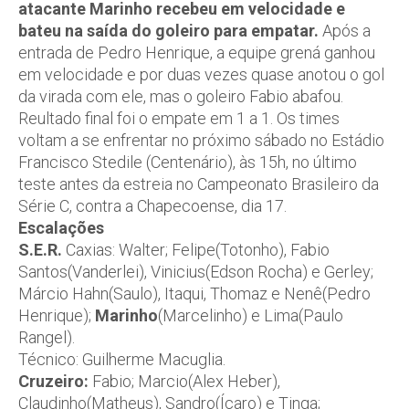
atacante Marinho recebeu em velocidade e
bateu na saída do goleiro para empatar.
Após a
entrada de Pedro Henrique, a equipe grená ganhou
em velocidade e por duas vezes quase anotou o gol
da virada com ele, mas o goleiro Fabio abafou.
Reultado final foi o empate em 1 a 1. Os times
voltam a se enfrentar no próximo sábado no Estádio
Francisco Stedile (Centenário), às 15h, no último
teste antes da estreia no Campeonato Brasileiro da
Série C, contra a Chapecoense, dia 17.
Escalações
S.E.R.
Caxias: Walter; Felipe(Totonho), Fabio
Santos(Vanderlei), Vinicius(Edson Rocha) e Gerley;
Márcio Hahn(Saulo), Itaqui, Thomaz e Nenê(Pedro
Henrique);
Marinho
(Marcelinho) e Lima(Paulo
Rangel).
Técnico: Guilherme Macuglia.
Cruzeiro:
Fabio; Marcio(Alex Heber),
Claudinho(Matheus), Sandro(Ícaro) e Tinga;