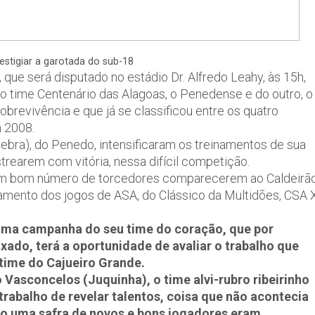
stigiar a garotada do sub-18
 que será disputado no estádio Dr. Alfredo Leahy, às 15h,
o time Centenário das Alagoas, o Penedense e do outro, o
brevivência e que já se classificou entre os quatro
 2008.
Zebra), do Penedo, intensificaram os treinamentos de sua
trearem com vitória, nessa difícil competição.
de um bom número de torcedores comparecerem ao Caldeirã
namento dos jogos de ASA, do Clássico da Multidões, CSA 
ima campanha do seu time do coração, que por
ado, terá a oportunidade de avaliar o trabalho que
 time do Cajueiro Grande.
o Vasconcelos (Juquinha), o time alvi-rubro ribeirinho
rabalho de revelar talentos, coisa que não acontecia
o uma safra de novos e bons jogadores eram