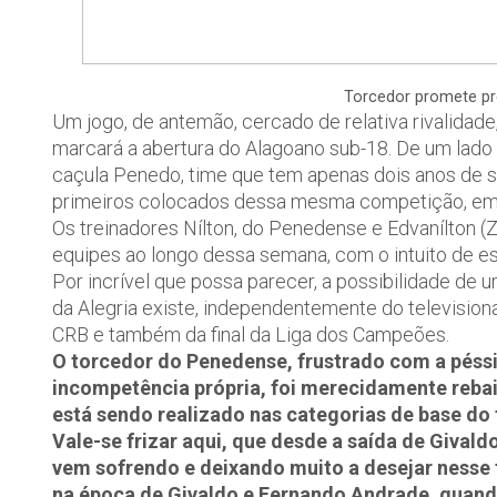
Torcedor promete pre
Um jogo, de antemão, cercado de relativa rivalidade,
marcará a abertura do Alagoano sub-18. De um lado 
caçula Penedo, time que tem apenas dois anos de so
primeiros colocados dessa mesma competição, em
Os treinadores Nílton, do Penedense e Edvanílton (
equipes ao longo dessa semana, com o intuito de es
Por incrível que possa parecer, a possibilidade 
da Alegria existe, independentemente do televisio
CRB e também da final da Liga dos Campeões.
O torcedor do Penedense, frustrado com a péss
incompetência própria, foi merecidamente rebaix
está sendo realizado nas categorias de base do
Vale-se frizar aqui, que desde a saída de Givald
vem sofrendo e deixando muito a desejar nesse t
na época de Givaldo e Fernando Andrade, quand