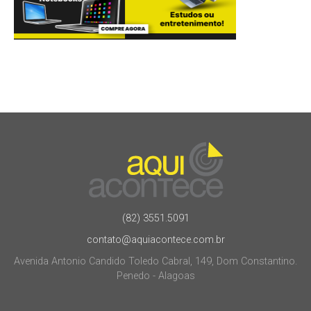
(82) 3551.5091
contato@aquiacontece.com.br
Avenida Antonio Candido Toledo Cabral, 149, Dom Constantino.
Penedo - Alagoas