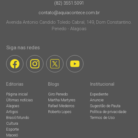
(82) 3551.5091
contato@aquiacontece.com.br
Avenida Antonio Candido Toledo Cabral, 149, Dom Constantino.
Penedo - Alagoas
Siga nas redes
Editorias
Blogs
Institucional
Página inicial
Giro Penedo
Expediente
Últimas notícias
Martha Martyres
Anuncie
Alagoas
Rafael Medeiros
Sugestão de Pauta
Artigos
Roberto Lopes
Política de privacidade
Brasil/Mundo
Termos de Uso
Cultura
Esporte
Maceió