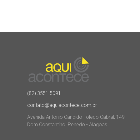
(82) 3551.5091
contato@aquiacontece.com.br
Avenida Antonio Candido Toledo Cabral, 149,
Dom Constantino. Penedo - Alagoas