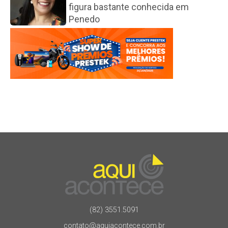
figura bastante conhecida em
Penedo
(82) 3551.5091
contato@aquiacontece.com.br