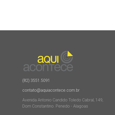
(82) 3551.5091
contato@aquiacontece.com.br
Avenida Antonio Candido Toledo Cabral, 149,
Dom Constantino. Penedo - Alagoas