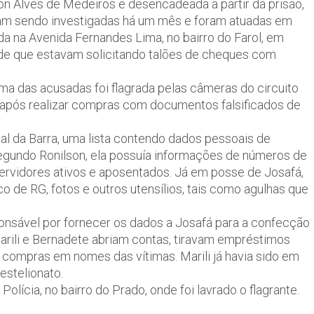
n Alves de Medeiros e desencadeada a partir da prisão,
avam sendo investigadas há um mês e foram atuadas em
ada na Avenida Fernandes Lima, no bairro do Farol, em
de que estavam solicitando talões de cheques com
ma das acusadas foi flagrada pelas câmeras do circuito
 após realizar compras com documentos falsificados de
tal da Barra, uma lista contendo dados pessoais de
Segundo Ronilson, ela possuía informações de números de
ervidores ativos e aposentados. Já em posse de Josafá,
o de RG, fotos e outros utensílios, tais como agulhas que
onsável por fornecer os dados a Josafá para a confecção
Marili e Bernadete abriam contas, tiravam empréstimos
 compras em nomes das vítimas. Marili já havia sido em
stelionato.
lícia, no bairro do Prado, onde foi lavrado o flagrante.