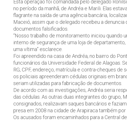
Esta operação foi comandada pelo delegado Ronilso
no período da manhã, de Andréa e Marili. Elas est
flagrante na saída de uma agência bancária, localiz
Maceió, assim que o delegado recebeu a denuncia 
documentos falsificados.
“Nosso trabalho de monitoramento iniciou quando u
interno de segurança de uma loja de departamento,
uma vítima” esclarece.
Foi apreendido na casa de Andréa, no bairro do Pon
funcionários da Universidade Federal de Alagoas. 
RG, CPF, endereço, matrícula e contra-cheques de s
os policiais apreenderam cédulas originais em branc
seriam utilizadas para fabricação de documentos.
De acordo com as investigações, Andréa seria resp
das cédulas. As outras duas integrantes do grupo, 
consignados, realizavam saques bancários e faziam
presa em 2008 na cidade de Arapiraca também por e
Os acusados foram encaminhados para a Central de Po