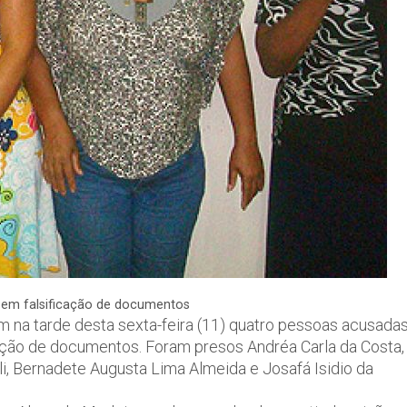
a em falsificação de documentos
am na tarde desta sexta-feira (11) quatro pessoas acusada
cação de documentos. Foram presos Andréa Carla da Costa,
i, Bernadete Augusta Lima Almeida e Josafá Isidio da