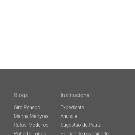
a
Blogs
Institucional
Giro Penedo
Expediente
Martha Martyres
Anuncie
Rafael Medeiros
Sugestão de Pauta
Roberto Lopes
Política de privacidade