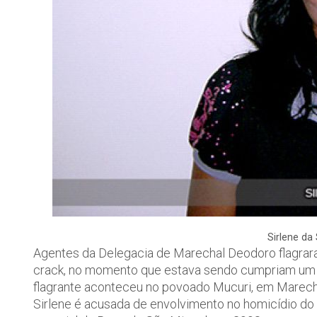
Sirlene da 
Agentes da Delegacia de Marechal Deodoro flagrar
crack, no momento que estava sendo cumpriam um 
flagrante aconteceu no povoado Mucuri, em Marech
Sirlene é acusada de envolvimento no homicídio do i