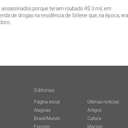
 assassinados porque teriam roubado R$ 3 mil, em
enda de drogas na residência de Sirlene que, na época, er
doro.
Editorias
Página inicial
Últimas notícias
Alagoas
Artigos
Brasil/Mundo
Cultura
Esporte
Maceió