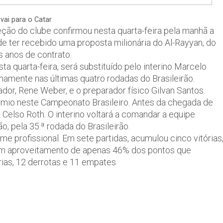
 vai para o Catar
eção do clube confirmou nesta quarta-feira pela manhã a
de ter recebido uma proposta milionária do Al-Rayyan, do
s anos de contrato.
ta quarta-feira, será substituído pelo interino Marcelo
erinamente nas últimas quatro rodadas do Brasileirão.
ador, Rene Weber, e o preparador físico Gilvan Santos.
mio neste Campeonato Brasileiro. Antes da chegada de
o Celso Roth. O interino voltará a comandar a equipe
o, pela 35.ª rodada do Brasileirão.
profissional. Em sete partidas, acumulou cinco vitórias
um aproveitamento de apenas 46% dos pontos que
rias, 12 derrotas e 11 empates.