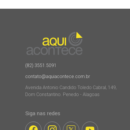
(82) 3551.5091
contato@aquiacontece.com.br
Avenida Antonio Candido Toledo Cabral, 149,
Dom Constantino. Penedo - Alagoas
Siga nas redes