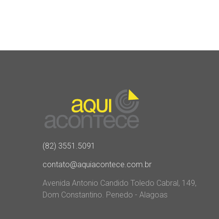
(82) 3551.5091
contato@aquiacontece.com.br
Avenida Antonio Candido Toledo Cabral, 149,
Dom Constantino. Penedo - Alagoas