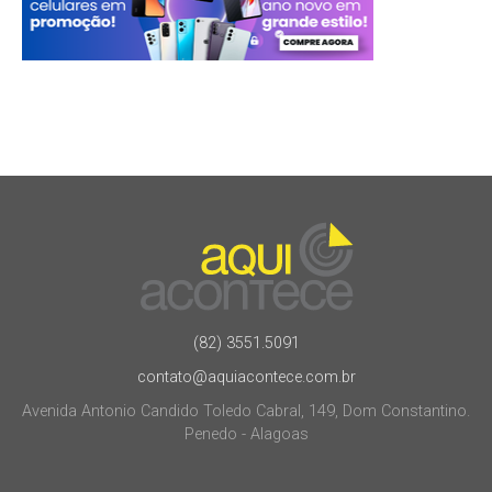
(82) 3551.5091
contato@aquiacontece.com.br
Avenida Antonio Candido Toledo Cabral, 149, Dom Constantino.
Penedo - Alagoas