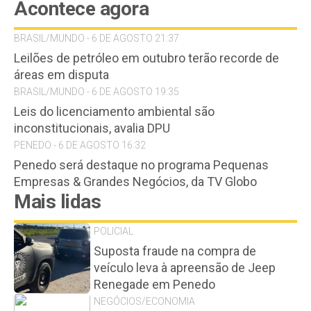
Acontece agora
BRASIL/MUNDO - 6 DE AGOSTO 21:37
Leilões de petróleo em outubro terão recorde de
áreas em disputa
BRASIL/MUNDO - 6 DE AGOSTO 19:35
Leis do licenciamento ambiental são
inconstitucionais, avalia DPU
PENEDO - 6 DE AGOSTO 16:32
Penedo será destaque no programa Pequenas
Empresas & Grandes Negócios, da TV Globo
Mais lidas
POLICIAL
Suposta fraude na compra de
veículo leva à apreensão de Jeep
Renegade em Penedo
NEGÓCIOS/ECONOMIA