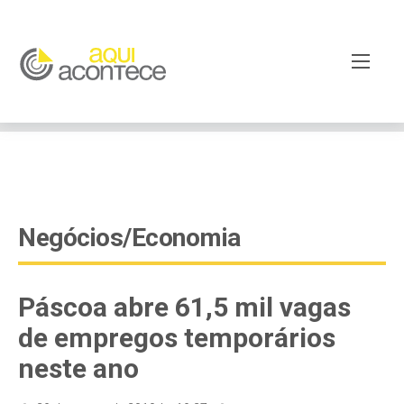
google-site-verification=EjSe5c8YipkwGd6E7NrnqocbcNz-
Xy8lpYSLnxw-AX8 google-site-verification:
googleb82de9a22cec23e8.html
Negócios/Economia
Páscoa abre 61,5 mil vagas
de empregos temporários
neste ano