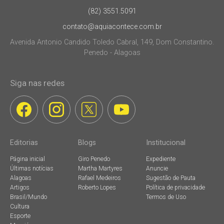
(82) 3551.5091
contato@aquiacontece.com.br
Avenida Antonio Candido Toledo Cabral, 149, Dom Constantino.
Penedo - Alagoas
Siga nas redes
Editorias
Blogs
Institucional
Página inicial
Giro Penedo
Expediente
Últimas notícias
Martha Martyres
Anuncie
Alagoas
Rafael Medeiros
Sugestão de Pauta
Artigos
Roberto Lopes
Política de privacidade
Brasil/Mundo
Termos de Uso
Cultura
Esporte