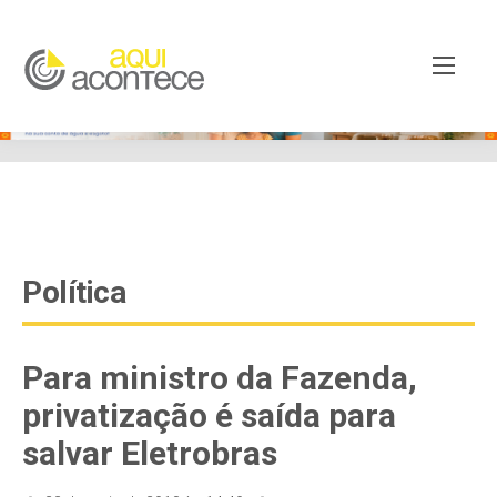
google-site-verification=EjSe5c8YipkwGd6E7NrnqocbcNz-
Xy8lpYSLnxw-AX8 google-site-verification:
googleb82de9a22cec23e8.html
Política
Para ministro da Fazenda,
privatização é saída para
salvar Eletrobras