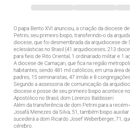
O papa Bento XVI anunciou, a criação da diocese d
Petrini, seu primeiro bispo, transferindo-o da arquid
diocese, que foi desmembrada da arquidiocese de S
eclesiásticas no Brasil (41 arquidioceses; 213 dioce
para fieis de Rito Oriental; 1 ordinariado militar e 1
A diocese de Camaçari, que fica na região metropol
habitantes, sendo 481 mil católicos, em uma área d
padres, 15 seminaristas, 47 irmãs e 8 congregações 
Segundo a assessoria de comunicação da arquidioce
diocese e posse de seu primeiro bispo acontece no
Apostólico no Brasil, dom Lorenzo Baldisseri.
Além da transferência de dom Petrini para a recém
Josafá Menezes da Silva, 51, também bispo auxiliar 
sucederá a dom Ricardo Josef Weberberger, 71, qu
cérebro.