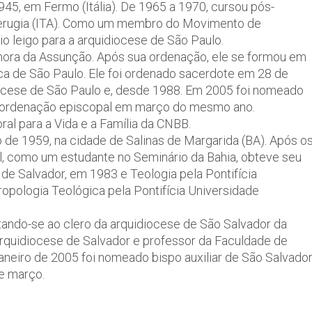
5, em Fermo (Itália). De 1965 a 1970, cursou pós-
 Perugia (ITA). Como um membro do Movimento de
o leigo para a arquidiocese de São Paulo.
hora da Assunção. Após sua ordenação, ele se formou em
ica de São Paulo. Ele foi ordenado sacerdote em 28 de
iocese de São Paulo e, desde 1988. Em 2005 foi nomeado
 a ordenação episcopal em março do mesmo ano.
l para a Vida e a Família da CNBB.
de 1959, na cidade de Salinas de Margarida (BA). Após o
l, como um estudante no Seminário da Bahia, obteve seu
 de Salvador, em 1983 e Teologia pela Pontifícia
opologia Teológica pela Pontifícia Universidade
tando-se ao clero da arquidiocese de São Salvador da
rquidiocese de Salvador e professor da Faculdade de
janeiro de 2005 foi nomeado bispo auxiliar de São Salvado
e março.