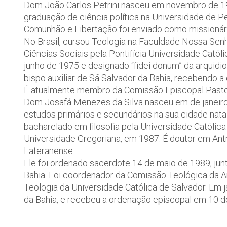
Dom João Carlos Petrini nasceu em novembro de 194
graduação de ciência política na Universidade de
Comunhão e Libertação foi enviado como missionári
No Brasil, cursou Teologia na Faculdade Nossa Sen
Ciências Sociais pela Pontifícia Universidade Catól
junho de 1975 e designado “fidei donum” da arquid
bispo auxiliar de Sã Salvador da Bahia, recebendo
É atualmente membro da Comissão Episcopal Pastora
Dom Josafá Menezes da Silva nasceu em de janeiro 
estudos primários e secundários na sua cidade nata
bacharelado em filosofia pela Universidade Católica
Universidade Gregoriana, em 1987. É doutor em Antr
Lateranense.
Ele foi ordenado sacerdote 14 de maio de 1989, jun
Bahia. Foi coordenador da Comissão Teológica da A
Teologia da Universidade Católica de Salvador. Em 
da Bahia, e recebeu a ordenação episcopal em 10 d