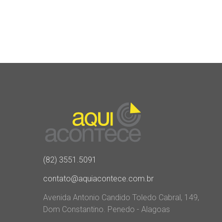
(82) 3551.5091
contato@aquiacontece.com.br
Avenida Antonio Candido Toledo Cabral, 149,
Dom Constantino. Penedo - Alagoas