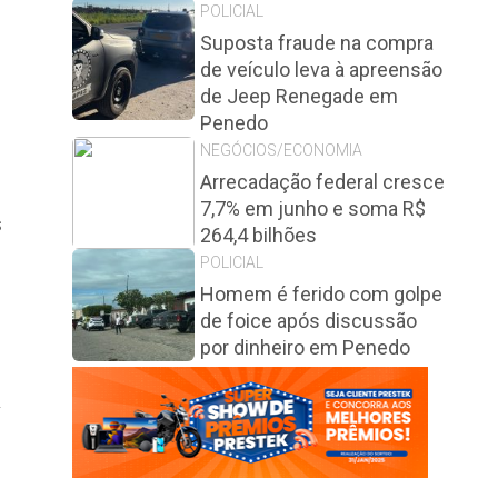
POLICIAL
Suposta fraude na compra
de veículo leva à apreensão
de Jeep Renegade em
Penedo
NEGÓCIOS/ECONOMIA
Arrecadação federal cresce
7,7% em junho e soma R$
s
264,4 bilhões
POLICIAL
Homem é ferido com golpe
de foice após discussão
por dinheiro em Penedo
r