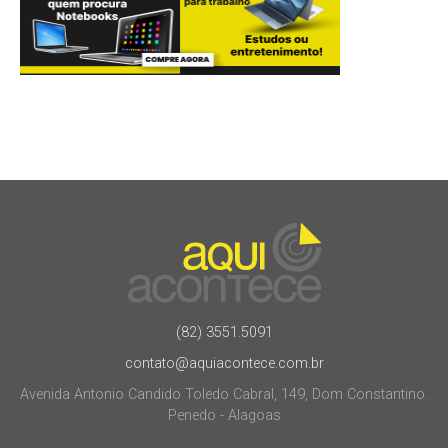
(82) 3551.5091
contato@aquiacontece.com.br
Avenida Antonio Candido Toledo Cabral, 149, Dom Constantino.
Penedo - Alagoas