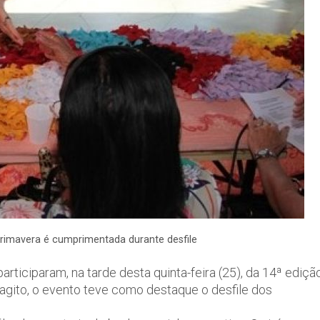
Primavera é cumprimentada durante desfile
rticiparam, na tarde desta quinta-feira (25), da 14ª ediçã
 agito, o evento teve como destaque o desfile dos