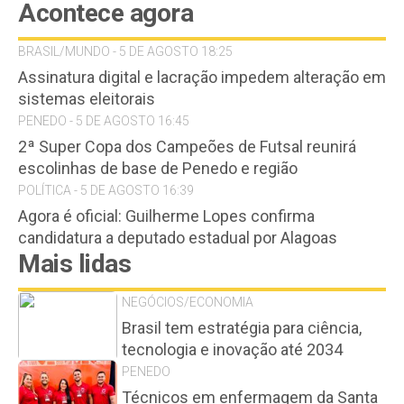
Acontece agora
BRASIL/MUNDO - 5 DE AGOSTO 18:25
Assinatura digital e lacração impedem alteração em
sistemas eleitorais
PENEDO - 5 DE AGOSTO 16:45
2ª Super Copa dos Campeões de Futsal reunirá
escolinhas de base de Penedo e região
POLÍTICA - 5 DE AGOSTO 16:39
Agora é oficial: Guilherme Lopes confirma
candidatura a deputado estadual por Alagoas
Mais lidas
NEGÓCIOS/ECONOMIA
Brasil tem estratégia para ciência,
tecnologia e inovação até 2034
PENEDO
Técnicos em enfermagem da Santa