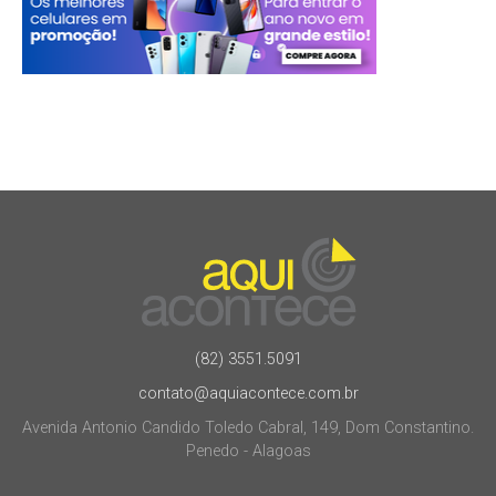
(82) 3551.5091
contato@aquiacontece.com.br
Avenida Antonio Candido Toledo Cabral, 149, Dom Constantino.
Penedo - Alagoas