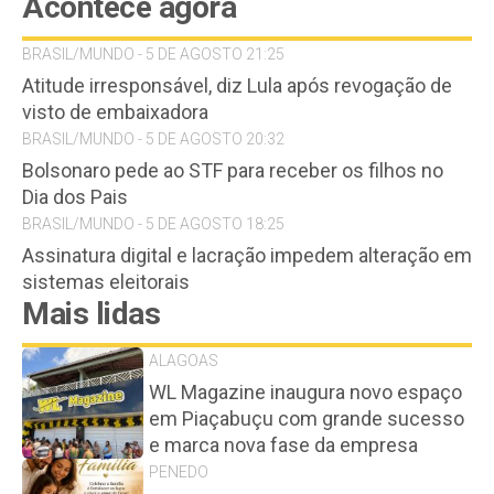
Acontece agora
BRASIL/MUNDO - 5 DE AGOSTO 21:25
Atitude irresponsável, diz Lula após revogação de
visto de embaixadora
BRASIL/MUNDO - 5 DE AGOSTO 20:32
Bolsonaro pede ao STF para receber os filhos no
Dia dos Pais
BRASIL/MUNDO - 5 DE AGOSTO 18:25
Assinatura digital e lacração impedem alteração em
sistemas eleitorais
Mais lidas
ALAGOAS
WL Magazine inaugura novo espaço
em Piaçabuçu com grande sucesso
e marca nova fase da empresa
PENEDO