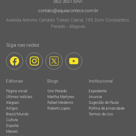
(82) 3551.5091
contato@aquiacontece.com.br
Avenida Antonio Candido Toledo Cabral, 149, Dom Constantino.
Penedo - Alagoas
Siga nas redes
Editorias
Blogs
Institucional
Página inicial
Giro Penedo
Expediente
Últimas notícias
Martha Martyres
Anuncie
Alagoas
Rafael Medeiros
Sugestão de Pauta
Artigos
Roberto Lopes
Política de privacidade
Brasil/Mundo
Termos de Uso
Cultura
Esporte
Maceió