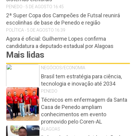
PENEDO - 5 DE AGOSTO 16:45
2ª Super Copa dos Campeões de Futsal reunirá
escolinhas de base de Penedo e região
POLÍTICA - 5 DE AGOSTO 16:39
Agora é oficial: Guilherme Lopes confirma
candidatura a deputado estadual por Alagoas
Mais lidas
NEGÓCIOS/ECONOMIA
Brasil tem estratégia para ciência,
tecnologia e inovação até 2034
PENEDO
Técnicos em enfermagem da Santa
Casa de Penedo ampliam
conhecimentos em evento
promovido pelo Coren-AL
ALAGOAS