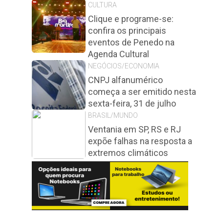
CULTURA
Clique e programe-se:
confira os principais
eventos de Penedo na
Agenda Cultural
NEGÓCIOS/ECONOMIA
CNPJ alfanumérico
começa a ser emitido nesta
sexta-feira, 31 de julho
BRASIL/MUNDO
Ventania em SP, RS e RJ
expõe falhas na resposta a
extremos climáticos