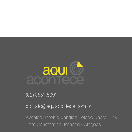
(82) 3551.5091
contato@aquiacontece.com.br
Avenida Antonio Candido Toledo Cabral, 149,
Dom Constantino. Penedo - Alagoas