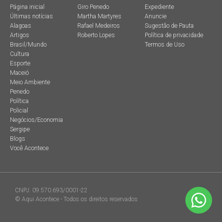
Página inicial
Giro Penedo
Expediente
Últimas notícias
Martha Martyres
Anuncie
Alagoas
Rafael Medeiros
Sugestão de Pauta
Artigos
Roberto Lopes
Política de privacidade
Brasil/Mundo
Termos de Uso
Cultura
Esporte
Maceió
Meio Ambiente
Penedo
Política
Policial
Negócios/Economia
Sergipe
Blogs
Você Acontece
CNPJ: 09.570.693/0001-22
© Aqui Acontece - Todos os direitos reservados