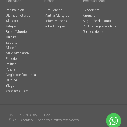
Editorias
Blogs
Institucional
Página inicial
Giro Penedo
Expediente
Últimas notícias
Martha Martyres
Anuncie
Alagoas
Rafael Medeiros
Sugestão de Pauta
Artigos
Roberto Lopes
Política de privacidade
Brasil/Mundo
Termos de Uso
Cultura
Esporte
Maceió
Meio Ambiente
Penedo
Política
Policial
Negócios/Economia
Sergipe
Blogs
Você Acontece
CNPJ: 09.570.693/0001-22
© Aqui Acontece - Todos os direitos reservados