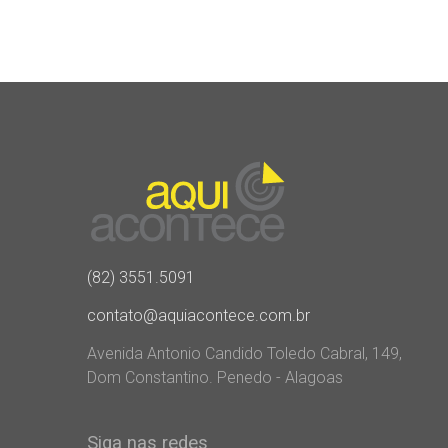
(82) 3551.5091
contato@aquiacontece.com.br
Avenida Antonio Candido Toledo Cabral, 149,
Dom Constantino. Penedo - Alagoas
Siga nas redes