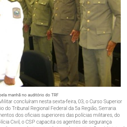
pela manhã no auditório do TRF
ilitar concluíram nesta sexta-feira, 03, o Curso Superior
o do Tribunal Regional Federal da 5a Região, Serraria.
ntos dos oficiais superiores das polícias militares, do
cia Civil, o CSP capacita os agentes de segurança