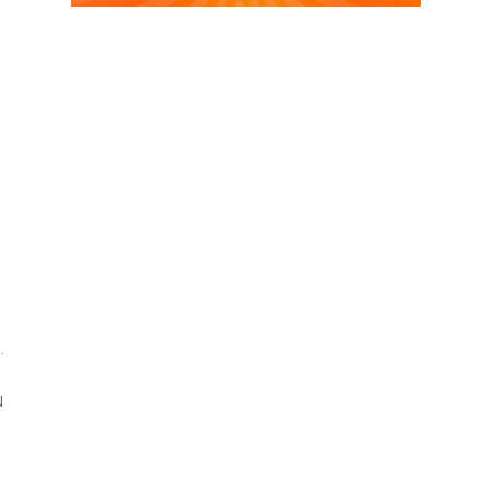
o
e
.
u
a