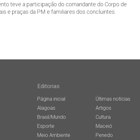
ento teve a participação do comandante do Corpo de
iais e praças da PM e familiares dos concluintes.
Editorias
Página inicial
Últimas notícias
Alagoas
Artigos
Brasil/Mundo
Cultura
Esporte
Maceió
Meio Ambiente
Penedo