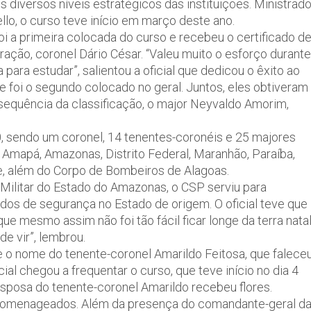
 diversos níveis estratégicos das instituições. Ministrad
lo, o curso teve início em março deste ano.
oi a primeira colocada do curso e recebeu o certificado d
ção, coronel Dário César. “Valeu muito o esforço durante
para estudar”, salientou a oficial que dedicou o êxito ao
 foi o segundo colocado no geral. Juntos, eles obtiveram
sequência da classificação, o major Neyvaldo Amorim,
0, sendo um coronel, 14 tenentes-coronéis e 25 majores
, Amapá, Amazonas, Distrito Federal, Maranhão, Paraíba,
pe, além do Corpo de Bombeiros de Alagoas.
 Militar do Estado do Amazonas, o CSP serviu para
os de segurança no Estado de origem. O oficial teve que
ue mesmo assim não foi tão fácil ficar longe da terra natal
e vir”, lembrou.
ve o nome do tenente-coronel Amarildo Feitosa, que falece
al chegou a frequentar o curso, que teve início no dia 4
sposa do tenente-coronel Amarildo recebeu flores.
omenageados. Além da presença do comandante-geral d