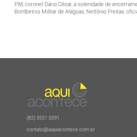
PM, coronel Dário César, a solenidade de encerram
Bombeiros Militar de Alagoas, Neitônio Freitas, ofic
(82) 3551.5091
contato@aquiacontece.com.br