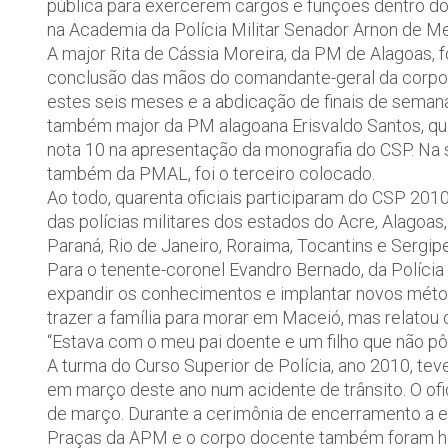
pública para exercerem cargos e funções dentro dos
na Academia da Polícia Militar Senador Arnon de Mel
A major Rita de Cássia Moreira, da PM de Alagoas, f
conclusão das mãos do comandante-geral da corpora
estes seis meses e a abdicação de finais de semana 
também major da PM alagoana Erisvaldo Santos, que
nota 10 na apresentação da monografia do CSP. Na 
também da PMAL, foi o terceiro colocado.
Ao todo, quarenta oficiais participaram do CSP 201
das polícias militares dos estados do Acre, Alagoas
Paraná, Rio de Janeiro, Roraima, Tocantins e Sergi
Para o tenente-coronel Evandro Bernado, da Polícia
expandir os conhecimentos e implantar novos métod
trazer a família para morar em Maceió, mas relatou q
“Estava com o meu pai doente e um filho que não pôd
A turma do Curso Superior de Polícia, ano 2010, te
em março deste ano num acidente de trânsito. O ofici
de março. Durante a cerimônia de encerramento a e
Praças da APM e o corpo docente também foram h