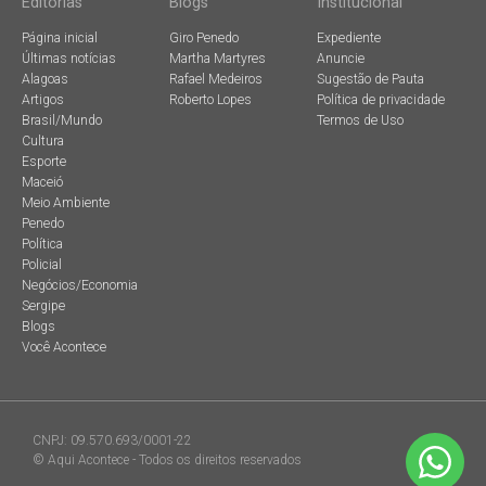
Editorias
Blogs
Institucional
Página inicial
Giro Penedo
Expediente
Últimas notícias
Martha Martyres
Anuncie
Alagoas
Rafael Medeiros
Sugestão de Pauta
Artigos
Roberto Lopes
Política de privacidade
Brasil/Mundo
Termos de Uso
Cultura
Esporte
Maceió
Meio Ambiente
Penedo
Política
Policial
Negócios/Economia
Sergipe
Blogs
Você Acontece
CNPJ: 09.570.693/0001-22
© Aqui Acontece - Todos os direitos reservados