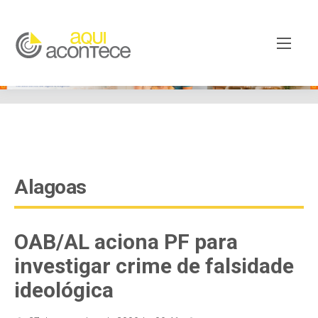
google-site-verification=EjSe5c8YipkwGd6E7NrnqocbcNz-
Xy8lpYSLnxw-AX8 google-site-verification:
googleb82de9a22cec23e8.html
Alagoas
OAB/AL aciona PF para
investigar crime de falsidade
ideológica