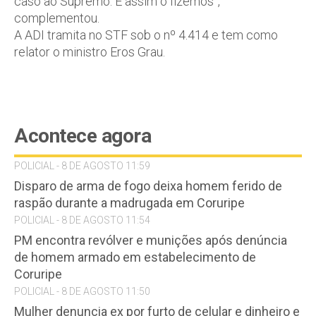
caso ao Supremo. E assim o fizemos”,
complementou.
A ADI tramita no STF sob o nº 4.414 e tem como
relator o ministro Eros Grau.
Acontece agora
POLICIAL - 8 DE AGOSTO 11:59
Disparo de arma de fogo deixa homem ferido de
raspão durante a madrugada em Coruripe
POLICIAL - 8 DE AGOSTO 11:54
PM encontra revólver e munições após denúncia
de homem armado em estabelecimento de
Coruripe
POLICIAL - 8 DE AGOSTO 11:50
Mulher denuncia ex por furto de celular e dinheiro e