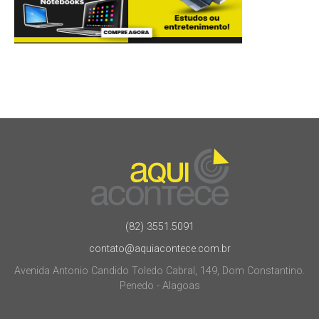
(82) 3551.5091
contato@aquiacontece.com.br
Avenida Antonio Candido Toledo Cabral, 149, Dom Constantino.
Penedo - Alagoas