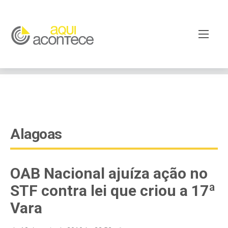
google-site-verification=EjSe5c8YipkwGd6E7NrnqocbcNz-
Xy8lpYSLnxw-AX8 google-site-verification:
googleb82de9a22cec23e8.html
Alagoas
OAB Nacional ajuíza ação no
STF contra lei que criou a 17ª
Vara