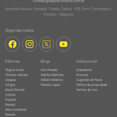
contato@aquiacontece.com.br
Avenida Antonio Candido Toledo Cabral, 149, Dom Constantino.
Penedo - Alagoas
Siga nas redes
Editorias
Blogs
Institucional
Página inicial
Giro Penedo
Expediente
Últimas notícias
Martha Martyres
Anuncie
Alagoas
Rafael Medeiros
Sugestão de Pauta
Artigos
Roberto Lopes
Política de privacidade
Brasil/Mundo
Termos de Uso
Cultura
Esporte
Maceió
Meio Ambiente
Penedo