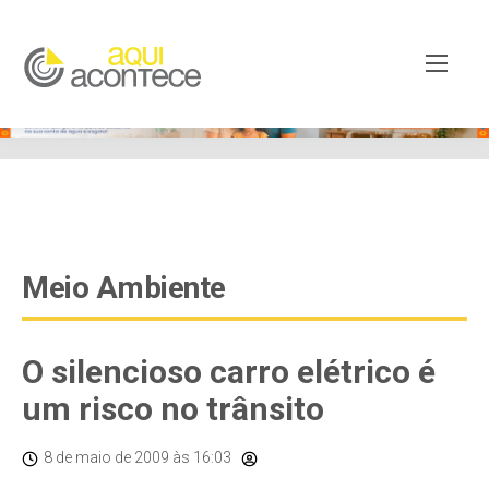
google-site-verification=EjSe5c8YipkwGd6E7NrnqocbcNz-
Xy8lpYSLnxw-AX8 google-site-verification:
googleb82de9a22cec23e8.html
Meio Ambiente
O silencioso carro elétrico é
um risco no trânsito
8 de maio de 2009
às 16:03