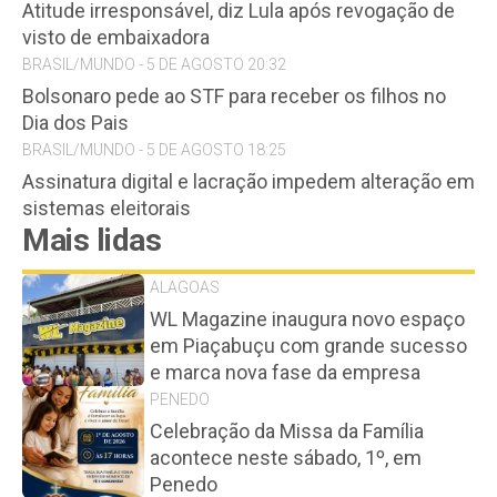
Atitude irresponsável, diz Lula após revogação de
visto de embaixadora
BRASIL/MUNDO - 5 DE AGOSTO 20:32
Bolsonaro pede ao STF para receber os filhos no
Dia dos Pais
BRASIL/MUNDO - 5 DE AGOSTO 18:25
Assinatura digital e lacração impedem alteração em
sistemas eleitorais
Mais lidas
ALAGOAS
WL Magazine inaugura novo espaço
em Piaçabuçu com grande sucesso
e marca nova fase da empresa
PENEDO
Celebração da Missa da Família
acontece neste sábado, 1º, em
Penedo