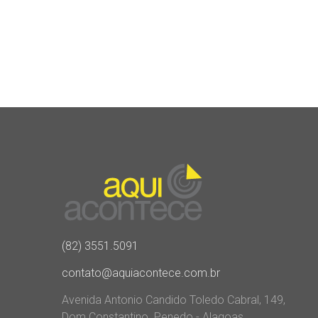
(82) 3551.5091
contato@aquiacontece.com.br
Avenida Antonio Candido Toledo Cabral, 149,
Dom Constantino. Penedo - Alagoas