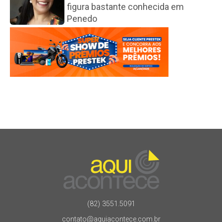
figura bastante conhecida em
Penedo
(82) 3551.5091
contato@aquiacontece.com.br