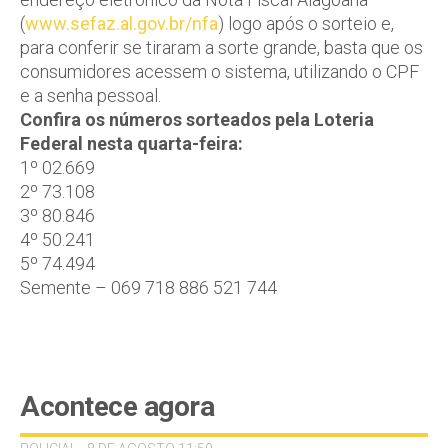
(
www.sefaz.al.gov.br/nfa
) logo após o sorteio e,
para conferir se tiraram a sorte grande, basta que os
consumidores acessem o sistema, utilizando o CPF
e a senha pessoal.
Confira os números sorteados pela Loteria
Federal nesta quarta-feira:
1º 02.669
2º 73.108
3º 80.846
4º 50.241
5º 74.494
Semente – 069 718 886 521 744
Acontece agora