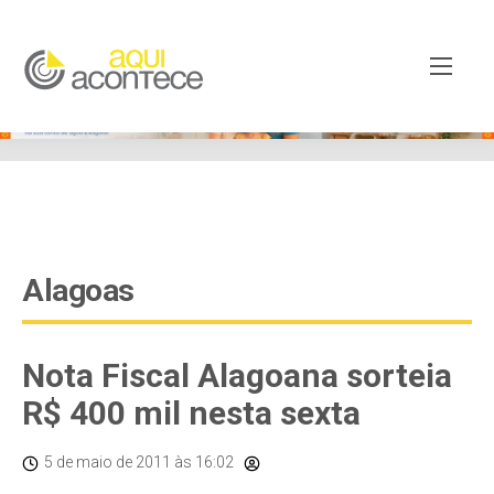
google-site-verification=EjSe5c8YipkwGd6E7NrnqocbcNz-
Xy8lpYSLnxw-AX8 google-site-verification:
googleb82de9a22cec23e8.html
Alagoas
Nota Fiscal Alagoana sorteia
R$ 400 mil nesta sexta
5 de maio de 2011
às 16:02