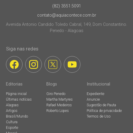
(82) 3551.5091
contato@aquiacontece.com.br
Avenida Antonio Candido Toledo Cabral, 149, Dom Constantino.
Penedo - Alagoas
Siga nas redes
Editorias
Blogs
Institucional
Página inicial
Giro Penedo
Expediente
Últimas notícias
Martha Martyres
Anuncie
Alagoas
Rafael Medeiros
Sugestão de Pauta
Artigos
Roberto Lopes
Política de privacidade
Brasil/Mundo
Termos de Uso
Cultura
Esporte