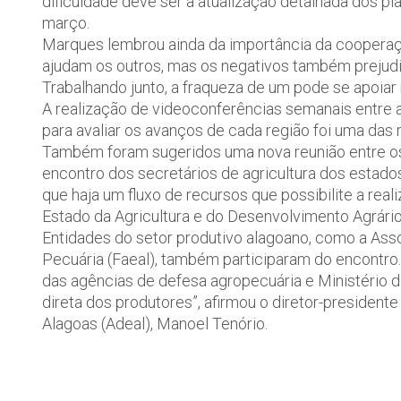
dificuldade deve ser a atualização detalhada dos pl
março.
Marques lembrou ainda da importância da cooperaçã
ajudam os outros, mas os negativos também preju
Trabalhando junto, a fraqueza de um pode se apoiar 
A realização de videoconferências semanais entre a
para avaliar os avanços de cada região foi uma da
Também foram sugeridos uma nova reunião entre os ó
encontro dos secretários de agricultura dos estado
que haja um fluxo de recursos que possibilite a real
Estado da Agricultura e do Desenvolvimento Agrário
Entidades do setor produtivo alagoano, como a Ass
Pecuária (Faeal), também participaram do encontro
das agências de defesa agropecuária e Ministério d
direta dos produtores”, afirmou o diretor-presiden
Alagoas (Adeal), Manoel Tenório.