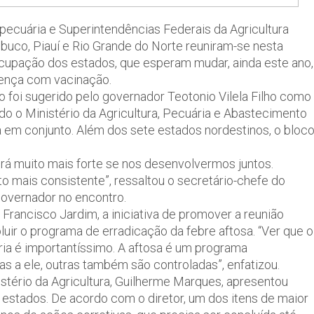
opecuária e Superintendências Federais da Agricultura
buco, Piauí e Rio Grande do Norte reuniram-se nesta
eocupação dos estados, que esperam mudar, ainda este ano,
doença com vacinação.
o foi sugerido pelo governador Teotonio Vilela Filho como
do o Ministério da Agricultura, Pecuária e Abastecimento
ta em conjunto. Além dos sete estados nordestinos, o bloc
erá muito mais forte se nos desenvolvermos juntos.
o mais consistente”, ressaltou o secretário-chefe do
governador no encontro.
Francisco Jardim, a iniciativa de promover a reunião
r o programa de erradicação da febre aftosa. “Ver que o
ia é importantíssimo. A aftosa é um programa
s a ele, outras também são controladas”, enfatizou.
istério da Agricultura, Guilherme Marques, apresentou
stados. De acordo com o diretor, um dos itens de maior