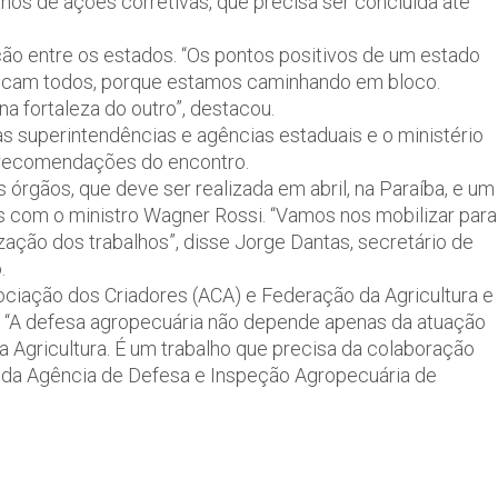
anos de ações corretivas, que precisa ser concluída até
o entre os estados. “Os pontos positivos de um estado
dicam todos, porque estamos caminhando em bloco.
na fortaleza do outro”, destacou.
s superintendências e agências estaduais e o ministério
s recomendações do encontro.
rgãos, que deve ser realizada em abril, na Paraíba, e um
s com o ministro Wagner Rossi. “Vamos nos mobilizar para
ização dos trabalhos”, disse Jorge Dantas, secretário de
.
ociação dos Criadores (ACA) e Federação da Agricultura e
. “A defesa agropecuária não depende apenas da atuação
a Agricultura. É um trabalho que precisa da colaboração
te da Agência de Defesa e Inspeção Agropecuária de