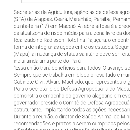
Secretarias de Agricultura, agências de defesa agr
(SFA) de Alagoas, Ceará, Maranhão, Paraíba, Pernam
quinta-feira (17) em Maceió. A febre aftosa é a pr
da atual zona de risco médio para a zona livre da 
Realizado no Radisson Hotel, na Pajuçara, o encontr
forma de integrar as ações entre os estados. Segun
(Mapa), a mudança de status sanitário deve ser fei
inclui ainda uma parte do Pará.
“Essa união trará benefícios para todos. O avanço s
Sempre que se trabalha em bloco o resultado é muit
Gabinete Civil, Álvaro Machado, que representou o 
Para o secretário de Defesa Agropecuária do Mapa, 
demonstra o empenho do governo alagoano em evolui
governador preside o Comitê de Defesa Agropecuár
estruturante. Implantando todas as ações necessária
Durante a reunião, o diretor de Saúde Animal do Min
recomendações e prazos a serem cumpridos pelos e