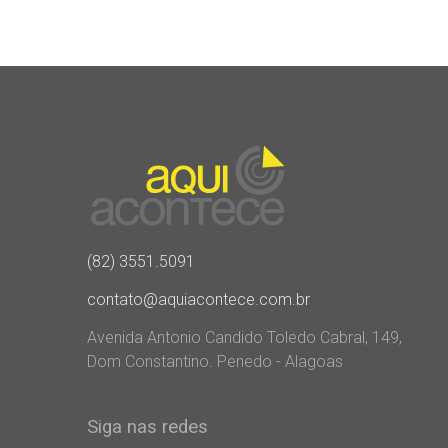
(82) 3551.5091
contato@aquiacontece.com.br
Avenida Antonio Candido Toledo Cabral, 149,
Dom Constantino. Penedo - Alagoas
Siga nas redes