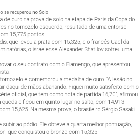
iro se recuperou no Solo
ha de ouro na prova de solo na etapa de Paris da Copa do
res no tornozelo esquerdo, resultado de uma entorse
 com 15,775 pontos.
dis, que levou a prata com 15,325, e o francês Gael da
minatórias, o israelense Alexander Shatilov sofreu uma
enovar o seu contrato com o Flamengo, que apresentou
ista.
no tornozelo e comemorou a medalha de ouro. “A lesão no
 sair daqui de mãos abanando. Fiquei muito satisfeito com o
ie oficial, que tem como nota de partida 16,70”, afirmou.
 queda e ficou em quinto lugar no salto, com 14,913
 com 15,625. Na mesma prova, o brasileiro Sérgio Sasaki
de subir ao pódio. Ele obteve a quarta melhor pontuação,
on, que conquistou o bronze com 15,325.