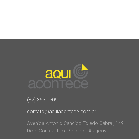
(82) 3551.5091
contato@aquiacontece.com.br
Avenida Antonio Candido Toledo Cabral, 149,
Dom Constantino. Penedo - Alagoas