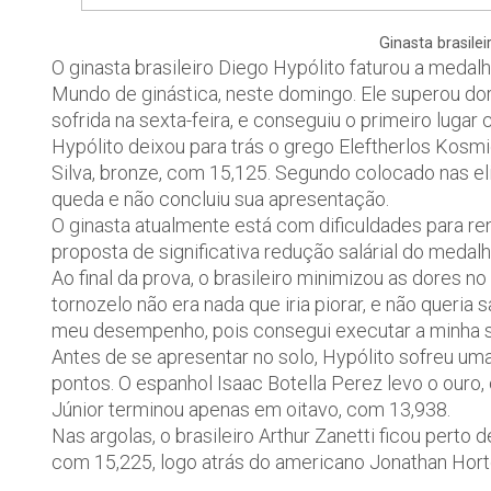
Ginasta brasile
O ginasta brasileiro Diego Hypólito faturou a medal
Mundo de ginástica, neste domingo. Ele superou do
sofrida na sexta-feira, e conseguiu o primeiro lugar
Hypólito deixou para trás o grego Eleftherlos Kosmi
Silva, bronze, com 15,125. Segundo colocado nas eli
queda e não concluiu sua apresentação.
O ginasta atualmente está com dificuldades para r
proposta de significativa redução salárial do medalh
Ao final da prova, o brasileiro minimizou as dores 
tornozelo não era nada que iria piorar, e não queria
meu desempenho, pois consegui executar a minha sér
Antes de se apresentar no solo, Hypólito sofreu uma
pontos. O espanhol Isaac Botella Perez levo o ouro,
Júnior terminou apenas em oitavo, com 13,938.
Nas argolas, o brasileiro Arthur Zanetti ficou perto 
com 15,225, logo atrás do americano Jonathan Hort