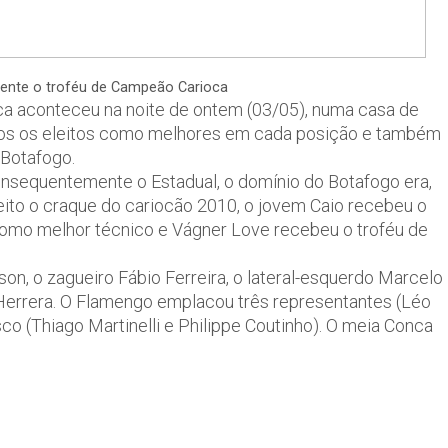
mente o troféu de Campeão Carioca
a aconteceu na noite de ontem (03/05), numa casa de
ados os eleitos como melhores em cada posição e também
 Botafogo.
nsequentemente o Estadual, o domínio do Botafogo era,
eleito o craque do cariocão 2010, o jovem Caio recebeu o
 como melhor técnico e Vágner Love recebeu o troféu de
on, o zagueiro Fábio Ferreira, o lateral-esquerdo Marcelo
 Herrera. O Flamengo emplacou três representantes (Léo
co (Thiago Martinelli e Philippe Coutinho). O meia Conca