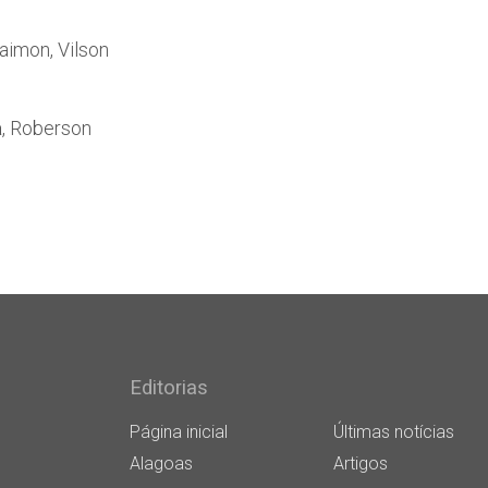
aimon, Vilson
a
, Roberson
Editorias
Página inicial
Últimas notícias
Alagoas
Artigos