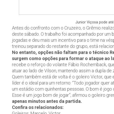
Junior Viçosa pode até 
Antes do confronto com o Cruzeiro, o Grêmio realiz
deste sábado. O trabalho foi acompanhado por um b
jogadas e deu mais um incentivo para o time na vés
treinou separado do restante do grupo, está relacion
No entanto, opções não faltam para o técnico R
surgem como opções para formar o ataque ao la
recebe o reforço do volante Fábio Rochemback, que 
atuar ao lado de Vilson, mantendo assim a dupla de
Quem também está de volta é o goleiro Victor, que e
líder é o ideal para um retorno: “Todo jogador que
um estádio com quinhentas pessoas. O bom é jogo com
Esse é um jogo bom de jogar”, afirmou o goleiro gre
apenas minutos antes da partida.
Confira os relacionados:
Goleiros: Marcelo, Victor