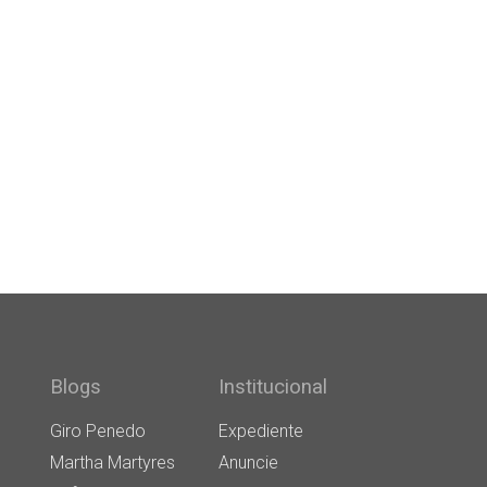
Blogs
Institucional
Giro Penedo
Expediente
Martha Martyres
Anuncie