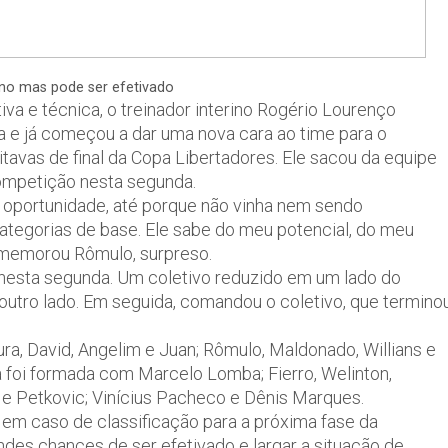
ino mas pode ser efetivado
va e técnica, o treinador interino Rogério Lourenço
a e já começou a dar uma nova cara ao time para o
oitavas de final da Copa Libertadores. Ele sacou da equipe
 competição nesta segunda.
 oportunidade, até porque não vinha nem sendo
tegorias de base. Ele sabe do meu potencial, do meu
comemorou Rômulo, surpreso.
nesta segunda. Um coletivo reduzido em um lado do
 outro lado. Em seguida, comandou o coletivo, que termino
ra, David, Angelim e Juan; Rômulo, Maldonado, Willians e
a foi formada com Marcelo Lomba; Fierro, Welinton,
n e Petkovic; Vinícius Pacheco e Dênis Marques.
 em caso de classificação para a próxima fase da
ndes chances de ser efetivado e largar a situação de