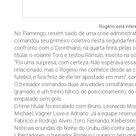
Rogério está inter
No Flamengo, recém saido de uma crise administrati
comandou seu primeiro coletivo nesta segunda-feir
confronto com o Corinthians, na quarta-feira, pelas 
titular, o volante Toró e testou Rômulo, inscrito na
“Foi uma surpresa, com certeza. Não esperava essa
relacionado, mas o Rogério me conhece desde as ca
futebol, e fico feliz de ele ter apostado em mim”, 
O treinador comandou duas atividades simultâneas 
gramado, e um treino tático, de posicionamento, do
empatado sem gols.
O time titular foi escalado com Bruno; Leonardo Mou
Michael; Vágner Love e Adriano. Já a equipe reserv
Fabrício e Rodrigo Alvim; Toró, Fernando, Kleberso
Notícias oriundas do Ninho do Urubu dão conta que,
Libertadores, o treinador Rogério Louranço tem gra