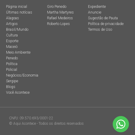
Página inicial
Giro Penedo
Expediente
Últimas notícias
Martha Martyres
Anuncie
Alagoas
Rafael Medeiros
Sugestão de Pauta
Artigos
Roberto Lopes
Política de privacidade
Brasil/Mundo
Termos de Uso
Cultura
Esporte
Maceió
Meio Ambiente
Penedo
Política
Policial
Negócios/Economia
Sergipe
Blogs
Você Acontece
CNPJ: 09.570.693/0001-22
© Aqui Acontece - Todos os direitos reservados