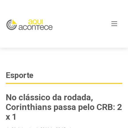
google-site-verification=EjSe5c8YipkwGd6E7NrnqocbcNz-
Xy8lpYSLnxw-AX8 google-site-verification:
googleb82de9a22cec23e8.html
Esporte
No clássico da rodada,
Corinthians passa pelo CRB: 2
x 1