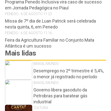
Programa Penedo Inclusiva vira caso de sucesso
em Jornada Pedagógica no Piauí
PENEDO - 6 DE AGOSTO 11:22
Missa de 7º dia de Luan Patrick será celebrada
nesta quinta, 6, em Penedo
PENEDO - 6 DE AGOSTO 11:16
Feira da Agricultura Familiar no Conjunto Mata
Atlântica é um sucesso
Mais lidas
BRASIL/MUNDO
Desemprego no 2º trimestre é 5,4%,
o menor já registrado no período
BRASIL/MUNDO
Governo libera gasoduto da
Petrobras para baratear gás
industrial
CULTURA