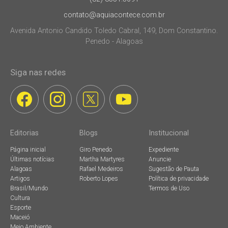
contato@aquiacontece.com.br
Avenida Antonio Candido Toledo Cabral, 149, Dom Constantino.
Penedo - Alagoas
Siga nas redes
Editorias
Blogs
Institucional
Página inicial
Giro Penedo
Expediente
Últimas notícias
Martha Martyres
Anuncie
Alagoas
Rafael Medeiros
Sugestão de Pauta
Artigos
Roberto Lopes
Política de privacidade
Brasil/Mundo
Termos de Uso
Cultura
Esporte
Maceió
Meio Ambiente