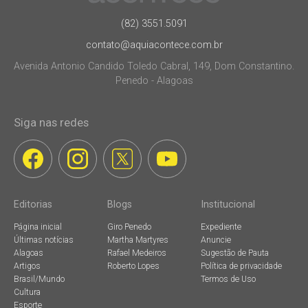
(82) 3551.5091
contato@aquiacontece.com.br
Avenida Antonio Candido Toledo Cabral, 149, Dom Constantino.
Penedo - Alagoas
Siga nas redes
Editorias
Blogs
Institucional
Página inicial
Giro Penedo
Expediente
Últimas notícias
Martha Martyres
Anuncie
Alagoas
Rafael Medeiros
Sugestão de Pauta
Artigos
Roberto Lopes
Política de privacidade
Brasil/Mundo
Termos de Uso
Cultura
Esporte