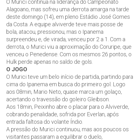
O Murici continua na liderança do Campeonato
Alagoano, mas sofreu uma derrota amarga na tarde
deste domingo (14), em pleno Estádio José Gomes
da Costa. A equipe alviverde teve mais posse de
bola, atacou, pressionou, mas o Ipanema
surpreendeu e, de virada, venceu por 2 a 1. Com a
derrota, o Murici viu a aproximação do Coruripe, que
venceu o Penedense. Com os mesmos 26 pontos, o
Hulk perde apenas no saldo de gols.
O JOGO
O Murici teve um belo início de partida, partindo para
cima do Ipanema em busca do primeiro gol. Logo
aos 08min, Mario Neto, quase marca um golaço,
acertando o travessão do goleiro Gleibson.
Aos 18min, Peixinho abre o placar para o Alviverde,
cobrando penalidade, sofrida por Everlan, após
entrada faltosa do volante Índio.
A pressão do Murici continuou, mas aos poucos os
visitantes passaram a equilibrar o duelo,