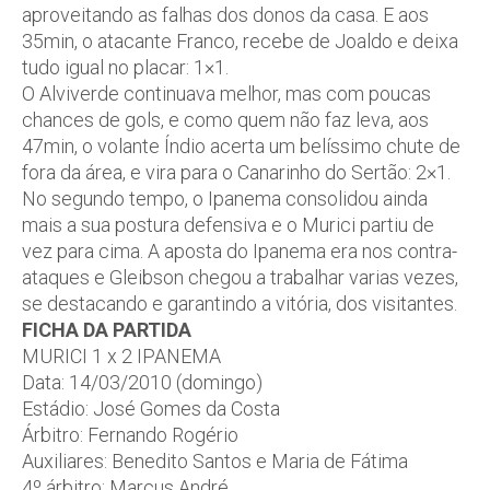
aproveitando as falhas dos donos da casa. E aos
35min, o atacante Franco, recebe de Joaldo e deixa
tudo igual no placar: 1×1.
O Alviverde continuava melhor, mas com poucas
chances de gols, e como quem não faz leva, aos
47min, o volante Índio acerta um belíssimo chute de
fora da área, e vira para o Canarinho do Sertão: 2×1.
No segundo tempo, o Ipanema consolidou ainda
mais a sua postura defensiva e o Murici partiu de
vez para cima. A aposta do Ipanema era nos contra-
ataques e Gleibson chegou a trabalhar varias vezes,
se destacando e garantindo a vitória, dos visitantes.
FICHA DA PARTIDA
MURICI 1 x 2 IPANEMA
Data: 14/03/2010 (domingo)
Estádio: José Gomes da Costa
Árbitro: Fernando Rogério
Auxiliares: Benedito Santos e Maria de Fátima
4º árbitro: Marcus André