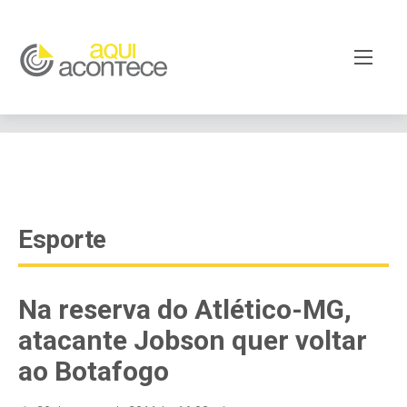
google-site-verification=EjSe5c8YipkwGd6E7NrnqocbcNz-
Xy8lpYSLnxw-AX8 google-site-verification:
googleb82de9a22cec23e8.html
Esporte
Na reserva do Atlético-MG,
atacante Jobson quer voltar
ao Botafogo