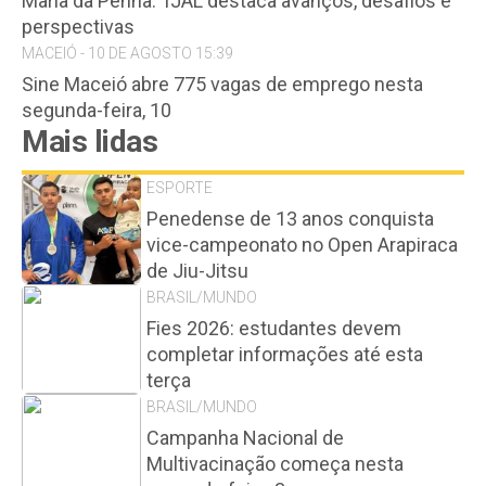
Maria da Penha: TJAL destaca avanços, desafios e
perspectivas
MACEIÓ - 10 DE AGOSTO 15:39
Sine Maceió abre 775 vagas de emprego nesta
segunda-feira, 10
Mais lidas
ESPORTE
Penedense de 13 anos conquista
vice-campeonato no Open Arapiraca
de Jiu-Jitsu
BRASIL/MUNDO
Fies 2026: estudantes devem
completar informações até esta
terça
BRASIL/MUNDO
Campanha Nacional de
Multivacinação começa nesta