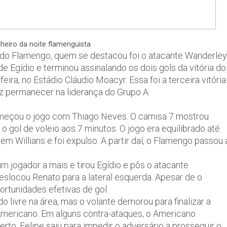
ilheiro da noite flamenguista
do Flamengo, quem se destacou foi o atacante Wanderley
de Egídio e terminou assinalando os dois gols da vitória do
ira, no Estádio Cláudio Moacyr. Essa foi a terceira vitória
z permanecer na liderança do Grupo A.
meçou o jogo com Thiago Neves. O camisa 7 mostrou
 gol de voleio aos 7 minutos. O jogo era equilibrado até
em Willians e foi expulso. A partir daí, o Flamengo passou 
 jogador a mais e tirou Egídio e pôs o atacante
eslocou Renato para a lateral esquerda. Apesar de o
ortunidades efetivas de gol.
livre na área, mas o volante demorou para finalizar a
Americano. Em alguns contra-ataques, o Americano
rto, Felipe saiu para impedir o adversário a prosseguir o