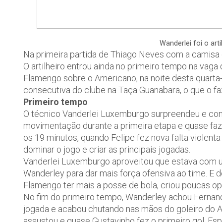
Wanderlei foi o art
Na primeira partida de Thiago Neves com a camisa 
O artilheiro entrou ainda no primeiro tempo na vaga 
Flamengo sobre o Americano, na noite desta quarta-fe
consecutiva do clube na Taça Guanabara, o que o fa
Primeiro tempo
O técnico Vanderlei Luxemburgo surpreendeu e co
movimentação durante a primeira etapa e quase faz o
os 19 minutos, quando Felipe fez nova falta violenta 
dominar o jogo e criar as principais jogadas.
Vanderlei Luxemburgo aproveitou que estava com um
Wanderley para dar mais força ofensiva ao time. E d
Flamengo ter mais a posse de bola, criou poucas op
No fim do primeiro tempo, Wanderley achou Fernando 
jogada e acabou chutando nas mãos do goleiro do 
assustou e quase Gustavinho fez o primeiro gol. Espe