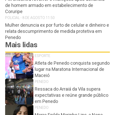
de homem armado em estabelecimento de
Coruripe
POLICIAL - 8 DE AGOSTO 11:50
Mulher denuncia ex por furto de celular e dinheiro e
relata descumprimento de medida protetiva em
Penedo
Mais lidas
ESPORTE
Atleta de Penedo conquista segundo
lugar na Maratona Internacional de
Maceió
PENEDO
Ressaca do Arraiá da Vila supera
expectativas e reúne grande público
em Penedo
PENEDO
Morre Enilda Marinho Lins, a Nena,